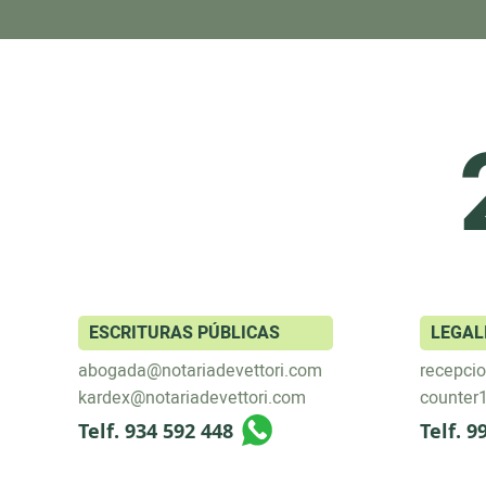
ESCRITURAS PÚBLICAS
LEGAL
abogada@notariadevettori.com
recepci
kardex@notariadevettori.com
counter
Telf. 934 592 448
Telf. 9