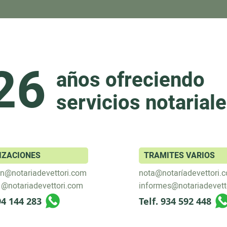
26
años ofreciendo
servicios notarial
IZACIONES
TRAMITES VARIOS
on@notariadevettori.com
nota@notaríadevettori.
1@notariadevettori.com
informes@notariadevett
94 144 283
Telf. 934 592 448