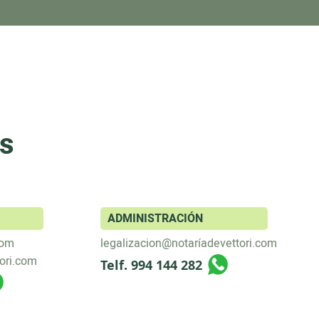
es
ADMINISTRACIÓN
com
legalizacion@notaríadevettori.com
ori.com
Telf. 994 144 282