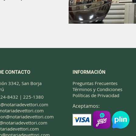
DE CONTACTO
INFORMACIÓN
ción 3342, San Borja
Preguntas Frecuentes
rú
Términos y Condiciones
Políticas de Privacidad
224-8432 | 225-1380
@notariadevettori.com
Aceptamos:
otariadevettori.com
cion@notariadevettori.com
@notariadevettori.com
ariadevettori.com
n@notariadevettori.com