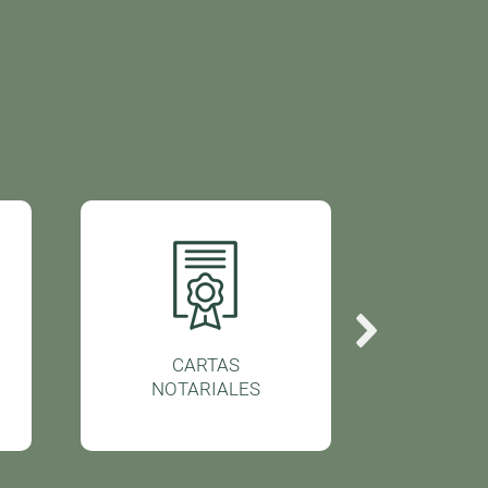
CARTAS
ACTAS 
NOTARIALES
CONST
DE