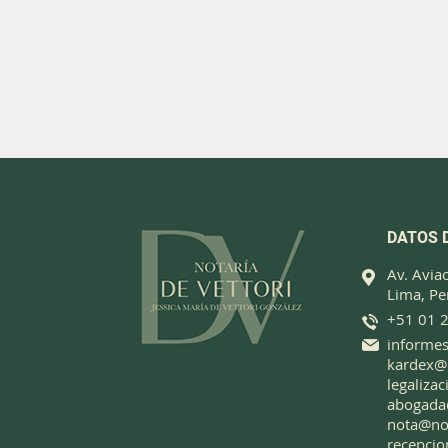
DATOS 
Av. Avia
Lima, Pe
+51 01 
informes
kardex@n
legaliza
abogada
nota@not
recepcio